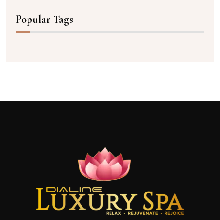
Popular Tags