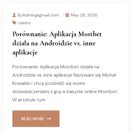
ByAdmin@gmail.com
May 28, 2026
casino
Porównanie: Aplikacja Mostbet
działa na Androidzie vs. inne
aplikacje
Porównanie: Aplikacja Mostbet działa na
Androidzie vs. inne aplikacje Nazywam się Michał
Kowalski i chcę podzielić się moimi
doświadczeniami z grą w kasynie online Mostbet.
W artykule tym
READ MORE