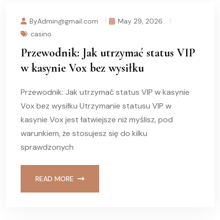
ByAdmin@gmail.com
May 29, 2026
casino
Przewodnik: Jak utrzymać status VIP
w kasynie Vox bez wysiłku
Przewodnik: Jak utrzymać status VIP w kasynie
Vox bez wysiłku Utrzymanie statusu VIP w
kasynie Vox jest łatwiejsze niż myślisz, pod
warunkiem, że stosujesz się do kilku
sprawdzonych
READ MORE