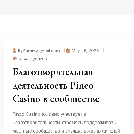
ByAdmin@gmail.com
May 28, 2026
Uncategorized
Благотворительная
деятельность Pinco
Casino в сообществе
Pinco Casino активно участвует в
благотворительности, стремясь поддерживать
местные сообщества и улучшать жизнь жителей.