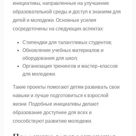
инициативы, направленные на улучшение
образовательной среды и доступ к знаниям для
детей и молодежи. Основные усилия
сосредоточены на следующих аспектах:
Стипендии для талантливых студентов;
Обновление учебных материалов и
оборудования для школ;
Организация тренингов и мастер-классов
для молодежи.
Такие проекты помогают детям развивать свои
навыки и лучше подготовиться к взрослой
жизни. Подобные инициативы делают
образование доступнее для всех и
способствуют развитию молодежи.