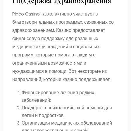
Поддержка здравоохранения
Pinco Casino также активно участвует в
благотворительных программах, связанных со
здравоохранением. Казино предоставляет
финансовую поддержку для различных
медицинских учреждений и социальных
программ, которые помогают людям с
ограниченными возможностями и
нуждающимся в помощи. Вот некоторые из
направлений, которые казино поддерживает:
Финансирование лечения редких
заболеваний;
Поддержка психологической помощи для
детей и подростков;
Организация медицинских обследований
для малообеспеченных семей.