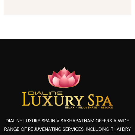
DIALINE LUXURY SPA IN VISAKHAPATNAM OFFERS A WIDE
RANGE OF REJUVENATING SERVICES, INCLUDING THAI DRY