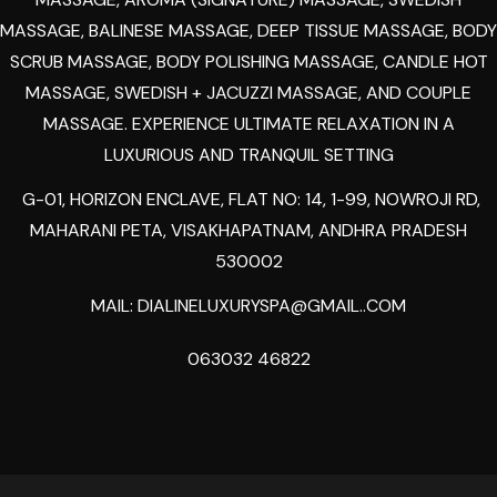
MASSAGE, BALINESE MASSAGE, DEEP TISSUE MASSAGE, BODY
SCRUB MASSAGE, BODY POLISHING MASSAGE, CANDLE HOT
MASSAGE, SWEDISH + JACUZZI MASSAGE, AND COUPLE
MASSAGE. EXPERIENCE ULTIMATE RELAXATION IN A
LUXURIOUS AND TRANQUIL SETTING
G-01, HORIZON ENCLAVE, FLAT NO: 14, 1-99, NOWROJI RD,
MAHARANI PETA, VISAKHAPATNAM, ANDHRA PRADESH
530002
MAIL:
DIALINELUXURYSPA@GMAIL..COM
063032 46822