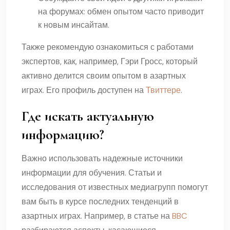
на форумах: обмен опытом часто приводит
к новым инсайтам.
Также рекомендую ознакомиться с работами
экспертов, как, например, Гэри Гросс, который
активно делится своим опытом в азартных
играх. Его профиль доступен на
Твиттере
.
Где искать актуальную
информацию?
Важно использовать надежные источники
информации для обучения. Статьи и
исследования от известных медиагрупп помогут
вам быть в курсе последних тенденций в
азартных играх. Например, в статье на
BBC