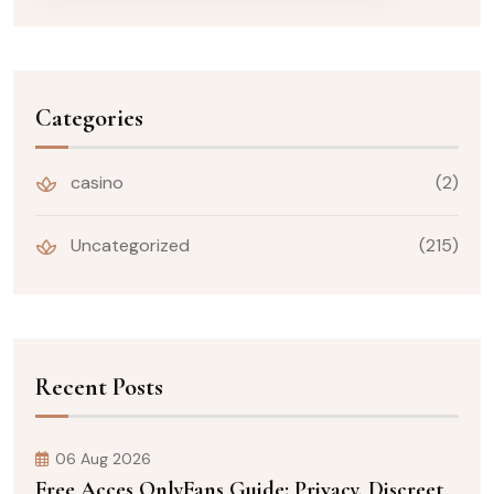
Categories
casino
(2)
Uncategorized
(215)
Recent Posts
06 Aug 2026
Free Acces OnlyFans Guide: Privacy, Discreet