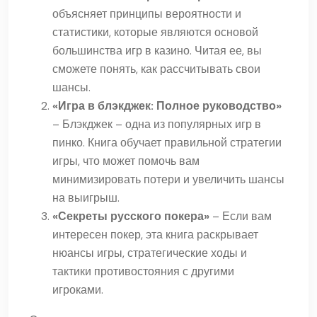
объясняет принципы вероятности и
статистики, которые являются основой
большинства игр в казино. Читая ее, вы
сможете понять, как рассчитывать свои
шансы.
«Игра в блэкджек: Полное руководство»
– Блэкджек – одна из популярных игр в
пинко. Книга обучает правильной стратегии
игры, что может помочь вам
минимизировать потери и увеличить шансы
на выигрыш.
«Секреты русского покера»
– Если вам
интересен покер, эта книга раскрывает
нюансы игры, стратегические ходы и
тактики противостояния с другими
игроками.