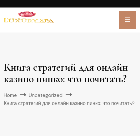
Книга стратегий для онлайн
казино пинко: что почитать?
Home
Uncategorized
Книга стратегий для онлайн казино пинко: что почитать?